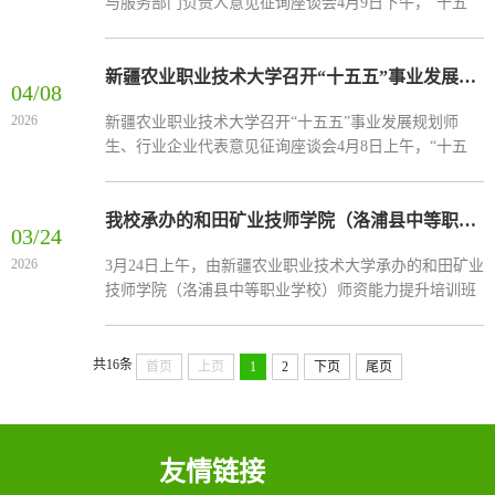
与服务部门负责人意见征询座谈会4月9日下午，“十五
业技术大学“十五五”事业发展规划（征求意见稿）》编
五”事业发展规划管理与服务部门负责人意见征询座谈会
制情况，...
在学校图书馆三楼会议室召开。校党委副书记、副校长
（主持行政工作）王海波出席会议并作总结讲话，校党
新疆农业职业技术大学召开“十五五”事业发展规划师生、行业企业代表意见征询座谈会
04/08
委常委、副校长邓双义，校党委常委、宣传部部长李
2026
新疆农业职业技术大学召开“十五五”事业发展规划师
莉，校党委常委、统战部部长卢家峰，校党委常委、组
生、行业企业代表意见征询座谈会4月8日上午，“十五
织部部长李皓参加座谈。会议由校党委常委、副校长杨
五”事业发展规划师生、行业企业代表意见征询座谈会在
璇副校长主...
学校图书馆三楼会议室召开。校党委常委、副校长杨璇
主持会议，师生代表、行业企业代表及银龄教师代表共
我校承办的和田矿业技师学院（洛浦县中等职业学校）师资能力提升培训班顺利开班
03/24
计23人参加会议。学校发展规划处副处长李洁琼介绍了
2026
3月24日上午，由新疆农业职业技术大学承办的和田矿业
《新疆农业职业技术大学“十五五”事业发展规划（征求
技师学院（洛浦县中等职业学校）师资能力提升培训班
意见稿）》编制情况、规划框架、重点任务及主要指
在学校正式开班。学校党委常委、副校长谭刚，和田矿
标。在交流...
业技师学院（洛浦县中等职业学校）党委委员、副院长
阿卜力克木·麦提托合提，学校发展规划处处长朱晓敏出
共16条
首页
上页
1
2
下页
尾页
席开班式，开班式由继续教育学院党总支书记、院长余
超主持。谭刚代表学校对全体参训教师的到来表示热烈
欢迎。他强调，在全面推进乡村振兴、加快教育高质量
发展的新形...
友情链接