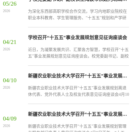
05/26
加会议。会议由校党委副书记、副校长（主持行政工
2026
为深化东西部高职学校合作交流，学习内地职业院校在
作）王海波主持。学校党委常委、副校长邓双义通报了
职业本科教育、学生管理服务、“十五五”规划和产学研
2026年深化校院两级管理体制机制改革方案落地情况及
深度融合等方面的先进经验与典型做法，5月17日至5月
学校“新双高...
21日，学校党委副书记、副校长王海波（主持行政工
作）带队赴河北工业职业技术大学、淄博职业技术大
学校召开“十五五”事业发展规划意见征询座谈会
04/21
学、莱芜职业技术学院、济宁职业技术学院开展交流学
2026
近日，为凝聚发展共识、汇聚各方智慧，学校召开“十五
习。5月18日，王海波一行到访河北工业职业技术大学，
五”事业发展规划意见征询座谈会。校党委副书记、副校
与学校党委常委、副校长王建刚及相关职能部门负责同
长（主持行政工作）王海波出席会议并作总结讲话，校
志座谈交流。王...
党委副书记康华，校党委常委、副校长邓双义，校党委
常委、宣传部部长李莉，校党委常委、统战部部长卢家
新疆农业职业技术大学召开“十五五”事业发展规划离退休代表、党外代表人士及校友代表意见征询座谈会
04/10
峰，校党委常委、组织部部长李皓参加座谈。会议由校
2026
新疆农业职业技术大学召开“十五五”事业发展规划离退
党委常委、副校长杨璇副校长主持，师生代表、行业企
休代表、党外代表人士及校友代表意见征询座谈会4月10
业代表、管理与服务代表、离退休同志、党外人士与校
日下午，“十五五”事业发展规划离退休代表、党外代表
友代表参...
人士及校友代表意见征询座谈会在学校图书馆三楼会议
室召开。校党委副书记康华出席会议并作总结讲话，离
新疆农业职业技术大学召开“十五五”事业发展规划管理与服务部门负责人意见征询座谈会
04/09
退休代表、党外代表人士及校友代表共计22人参加会
2026
新疆农业职业技术大学召开“十五五”事业发展规划管理
议。学校发展规划处副处长李洁琼介绍了《新疆农业职