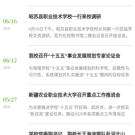
划高起点、高质量落地，7月16日下午，新疆农业职业技
作
术大学在图书馆二楼会议室召开“十五五”规划汇报会。
校党委副书记、副校长（主持行政工作）王海波，校党
昭苏县职业技术学校一行来校调研
动
06/16
委常委、副校长邓双义，校党委常委、宣传部部长李莉
2026
6月16日下午，昭苏县职业技术学校校长何鹏一行莅临学
和各规划牵头部门有关同志共计15人参会。会议由校党
态
校交流调研，双方在校图书馆二楼会议室召开座谈会。
委常委、副校长杨璇主持。会上，各牵头部门负责人依
学校党委常委、副校长杨璇出席会议，学校发展规划处
次汇报...
处长、自治区职业教育研究中心主任朱晓敏主持会议。
杨璇对何鹏一行来访表示热烈欢迎。他全面介绍了学校
我校召开“十五五”事业发展规划专家论证会
06/12
基本情况及职业本科建设、新“双高”建设推进情况。他
2026
为增强学校“十五五”事业发展规划的科学性、前瞻性与
指出，昭苏县职业技术学校办学特色优势鲜明，希望能
可行性，系统谋划并扎实推进“十五五”期间的目标任务
够进一步加强交流合作，优势互补、协同共进，持续优
及战略举措，6月10日，学校在图书馆三楼会议室召开
化专业布局...
“十五五”事业发展规划专家论证会。学校在家领导、各
学院及相关职能部门主要负责人参加会议。会议由校党
新疆农业职业技术大学召开重点工作推进会
05/27
委常委、副校长杨璇主持。教育部学校规划建设发展中
2026
为全面推进学校“十五五”开好局、起好步，进一步抓实
心专家组成员上海工程技术大学原党委书记李江教授、
“新双高”建设任务，推动2026年各项重点工作落地见
河南农业大学原校长介晓磊教授、湖南开放大学原正校
效，5月25日下午，学校在图书馆六楼会议室召开重点工
级督导罗...
作推进会。学校在家党委班子成员，各职能部门主要负
责同志，各学院班子成员、教研室主任、专业负责人参
学校党委副书记、副校长王海波带队赴河北山东职业院校考察交流