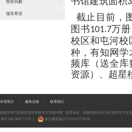
书馆建筑面积
3
馆舍风貌
领导寄语
截止目前，
图书
万册
101.7
校区和屯河校
种，有
知网学
频库（送全库
资源）
、超星
本馆简介
服务信箱
联系我们
版权所有©新疆农业职业技术大学图书馆
联系地址：新疆维吾尔自治区昌吉市文化东
新ICP备14002725号-2
新公网安备65230102652781号