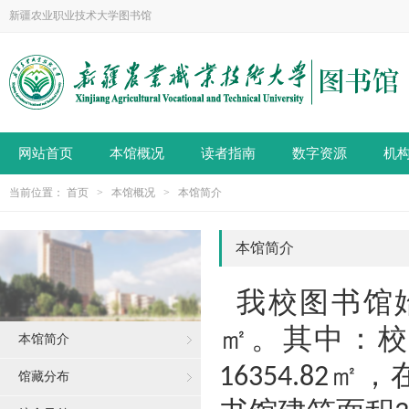
新疆农业职业技术大学图书馆
网站首页
本馆概况
读者指南
数字资源
机
当前位置：
首页
>
本馆概况
>
本馆简介
本馆简介
我校
图书馆
㎡。
其中：
本馆简介
㎡
，
16354.82
馆藏分布