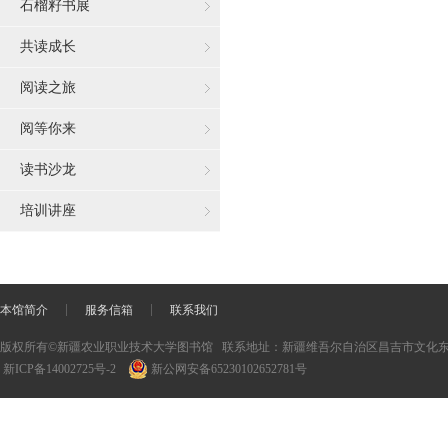
石榴籽书展
共读成长
阅读之旅
阅等你来
读书沙龙
培训讲座
本馆简介
服务信箱
联系我们
版权所有©新疆农业职业技术大学图书馆
联系地址：新疆维吾尔自治区昌吉市文化东
新ICP备14002725号-2
新公网安备65230102652781号